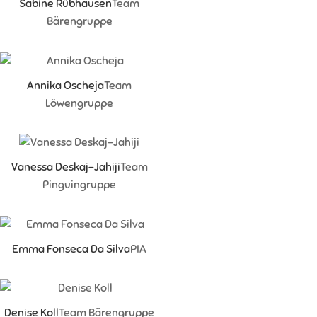
Sabine Rübhausen
Team
Bärengruppe
Annika Oscheja
Team
Löwengruppe
Vanessa Deskaj-Jahiji
Team
Pinguingruppe
Emma Fonseca Da Silva
PIA
Denise Koll
Team Bärengruppe